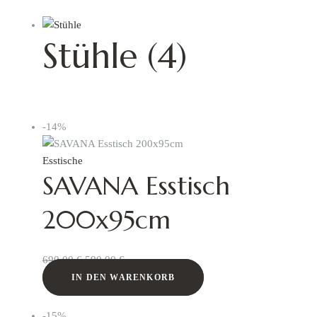
Stühle
(4)
-14%
Esstische
SAVANA Esstisch
200x95cm
690,00
€
590,00
€
IN DEN WARENKORB
-15%