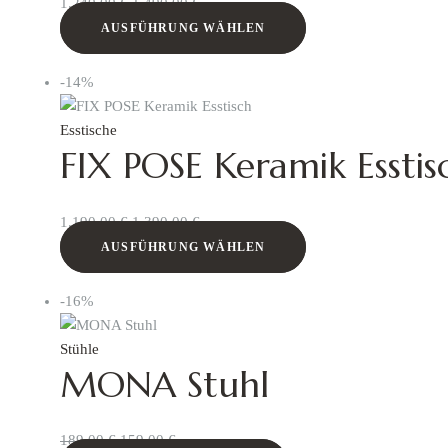
1.240,00
€
1.490,00
€
AUSFÜHRUNG WÄHLEN
-14%
Esstische
FIX POSE Keramik Esstis
1.190,00
€
1.390,00
€
AUSFÜHRUNG WÄHLEN
-16%
Stühle
MONA Stuhl
189,00
€
159,00
€