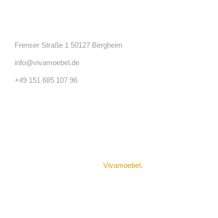
Kontakt
Frenser Straße 1 50127 Bergheim
info@vivamoebel.de
+49 151 685 107 96
© Urheberrechte 2024
Vivamoebel
.
Alle Rechte
vorbehalten.