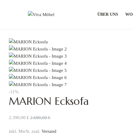
ÜBER UNS
WO
Viva
Möbel
Moderne
und
stilvolle
Möbel
-11%
MARION Ecksofa
2.390,00
€
2.690,00
€
inkl. MwSt. zzgl.
Versand