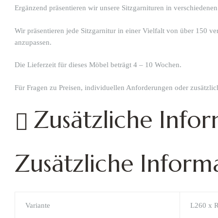
Ergänzend präsentieren wir unsere Sitzgarnituren in verschiedenen
Wir präsentieren jede Sitzgarnitur in einer Vielfalt von über 150 
anzupassen.
Die Lieferzeit für dieses Möbel beträgt 4 – 10 Wochen.
Für Fragen zu Preisen, individuellen Anforderungen oder zusätzli
Zusätzliche Info
Zusätzliche Inform
Variante
L260 x 