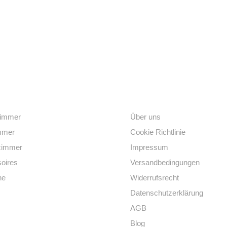
egorien
Links
immer
Über uns
mmer
Cookie Richtlinie
zimmer
Impressum
oires
Versandbedingungen
he
Widerrufsrecht
Datenschutzerklärung
AGB
Blog