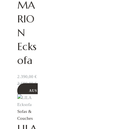
MA
RIO
N
Ecks
ofa
2.390,00
€
2.690,00
€
AUSFÜHRUNG WÄHLEN
Sofas &
Couches
LILA