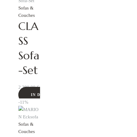
Sofas &
Couches
CLA
SS
Sofa
-Set
2.390,00
€
IN DEN WARENKORB
-11%
Sofas &
Couches