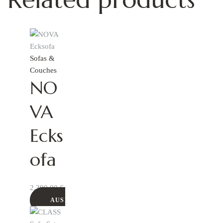
Sofas &
Couches
NO
VA
Ecks
ofa
2.390,00
€
AUSFÜHRUNG WÄHLEN