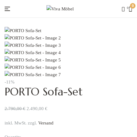
0
0
Viva
Möbel
-11%
PORTO Sofa-Set
2.790,00
€
2.490,00
€
inkl. MwSt. zzgl.
Versand