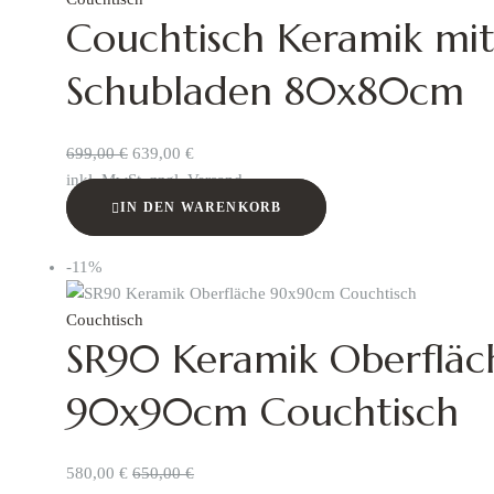
Couchtisch Keramik mi
Schubladen 80x80cm
699,00
€
639,00
€
inkl. MwSt. zzgl. Versand
IN DEN WARENKORB
-11%
Couchtisch
SR90 Keramik Oberfläc
90x90cm Couchtisch
580,00
€
650,00
€