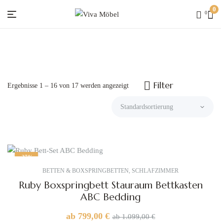
0
0
Viva
Möbel
Filter
Ergebnisse 1 – 16 von 17 werden angezeigt
-27%
BETTEN & BOXSPRINGBETTEN
,
SCHLAFZIMMER
Ruby Boxspringbett Stauraum Bettkasten
ABC Bedding
ab
799,00
€
ab
1.099,00
€