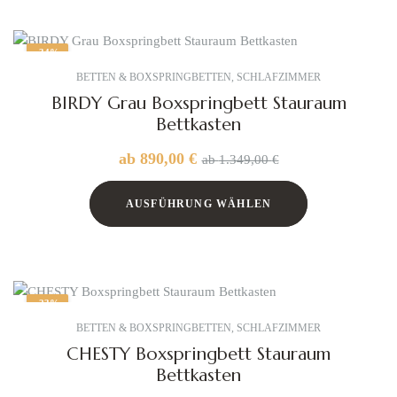
-34%
BETTEN & BOXSPRINGBETTEN
,
SCHLAFZIMMER
BIRDY Grau Boxspringbett Stauraum
Bettkasten
ab
890,00
€
ab
1.349,00
€
AUSFÜHRUNG WÄHLEN
-23%
BETTEN & BOXSPRINGBETTEN
,
SCHLAFZIMMER
CHESTY Boxspringbett Stauraum
Bettkasten