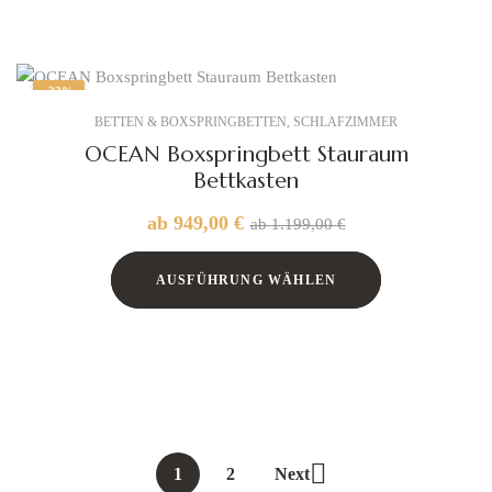
-23%
BETTEN & BOXSPRINGBETTEN
,
SCHLAFZIMMER
OCEAN Boxspringbett Stauraum
Bettkasten
ab
949,00
€
ab
1.199,00
€
AUSFÜHRUNG WÄHLEN
1
2
Next