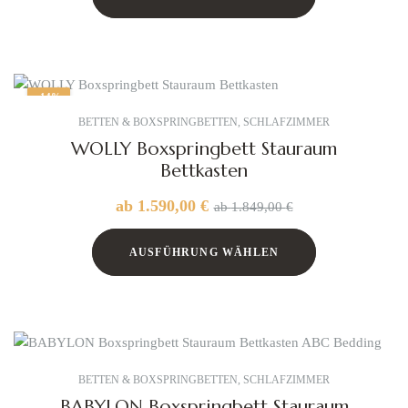
-14%
BETTEN & BOXSPRINGBETTEN
,
SCHLAFZIMMER
WOLLY Boxspringbett Stauraum
Bettkasten
ab
1.590,00
€
ab
1.849,00
€
AUSFÜHRUNG WÄHLEN
BETTEN & BOXSPRINGBETTEN
,
SCHLAFZIMMER
BABYLON Boxspringbett Stauraum