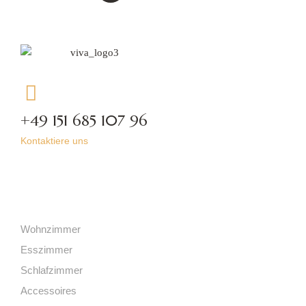
+49 151 685 107 96
Kontaktiere uns
Kategorien
Wohnzimmer
Esszimmer
Schlafzimmer
Accessoires