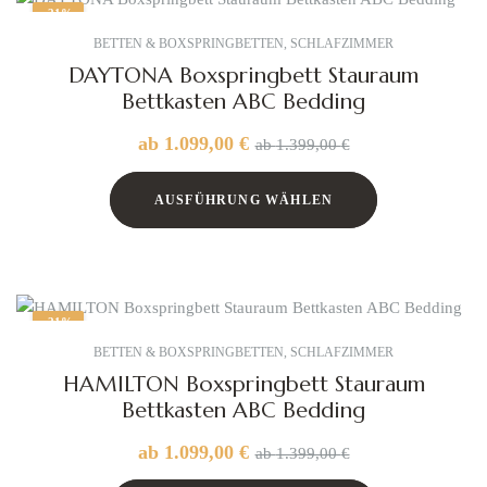
-21%
BETTEN & BOXSPRINGBETTEN
,
SCHLAFZIMMER
DAYTONA Boxspringbett Stauraum
Bettkasten ABC Bedding
ab
1.099,00
€
ab
1.399,00
€
AUSFÜHRUNG WÄHLEN
-21%
BETTEN & BOXSPRINGBETTEN
,
SCHLAFZIMMER
HAMILTON Boxspringbett Stauraum
Bettkasten ABC Bedding
ab
1.099,00
€
ab
1.399,00
€