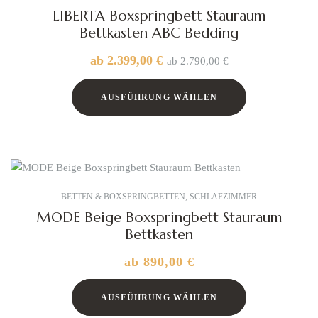
LIBERTA Boxspringbett Stauraum
Bettkasten ABC Bedding
ab
2.399,00
€
ab
2.790,00
€
AUSFÜHRUNG WÄHLEN
BETTEN & BOXSPRINGBETTEN
,
SCHLAFZIMMER
MODE Beige Boxspringbett Stauraum
Bettkasten
ab
890,00
€
AUSFÜHRUNG WÄHLEN