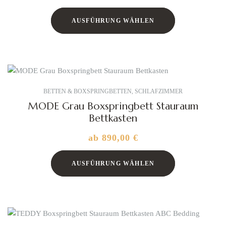
AUSFÜHRUNG WÄHLEN
BETTEN & BOXSPRINGBETTEN
,
SCHLAFZIMMER
MODE Grau Boxspringbett Stauraum
Bettkasten
ab
890,00
€
AUSFÜHRUNG WÄHLEN