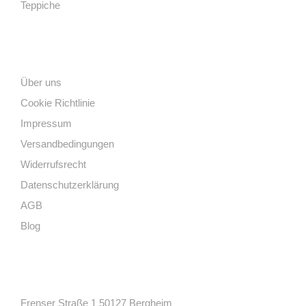
Teppiche
Links
Über uns
Cookie Richtlinie
Impressum
Versandbedingungen
Widerrufsrecht
Datenschutzerklärung
AGB
Blog
Kontakt
Frenser Straße 1 50127 Bergheim