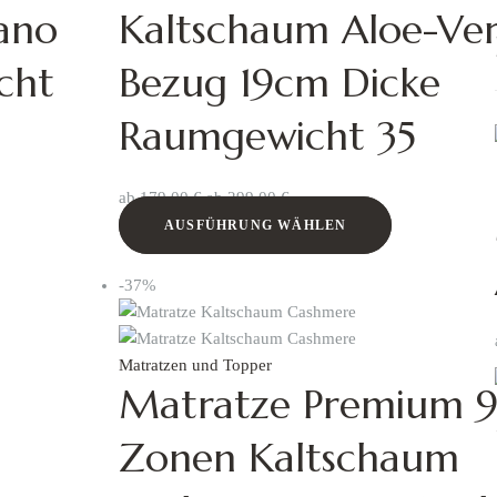
ano
Kaltschaum Aloe-Ve
cht
Bezug 19cm Dicke
Raumgewicht 35
ab
179,00
€
ab
299,00
€
AUSFÜHRUNG WÄHLEN
-37%
Matratzen und Topper
Matratze Premium 9
Zonen Kaltschaum