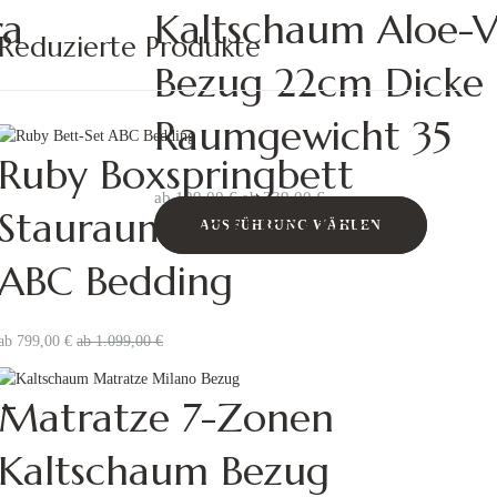
ra
Kaltschaum Aloe-V
Reduzierte Produkte
Bezug 22cm Dicke
Raumgewicht 35
Ruby Boxspringbett
ab
199,00
€
ab
339,00
€
Stauraum Bettkasten
AUSFÜHRUNG WÄHLEN
ABC Bedding
ab
799,00
€
ab
1.099,00
€
-
Matratze 7-Zonen
Kaltschaum Bezug