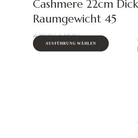
Cashmere 22cm Dic
Raumgewicht 45
ab
299,00
€
ab
449,00
€
AUSFÜHRUNG WÄHLEN