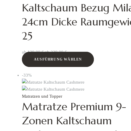
Kaltschaum Bezug Mil
24cm Dicke Raumgewi
25
ab
139,00
€
ab
239,00
€
AUSFÜHRUNG WÄHLEN
-33%
Matratzen und Topper
Matratze Premium 9-
Zonen Kaltschaum