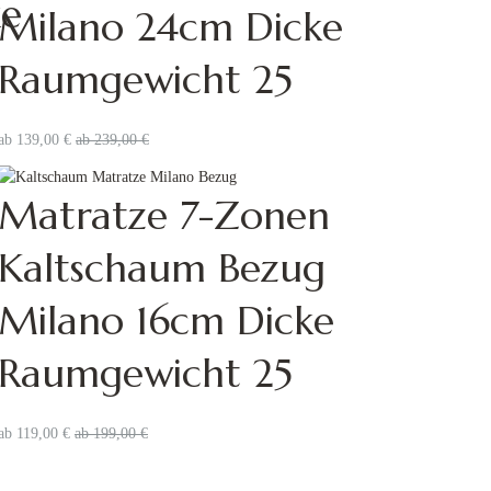
ke
Milano 24cm Dicke
Raumgewicht 25
ab
139,00
€
ab
239,00
€
Matratze 7-Zonen
Kaltschaum Bezug
Milano 16cm Dicke
Raumgewicht 25
ab
119,00
€
ab
199,00
€