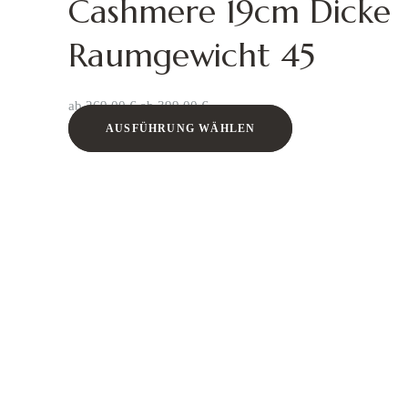
Cashmere 19cm Dicke
Raumgewicht 45
ab
269,00
€
ab
399,00
€
AUSFÜHRUNG WÄHLEN