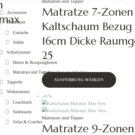
m
Matratzen und Topper
Matratze 7-Zonen
Accessoires
lmax
Kaltschaum Bezug
Esszimmer
Esstische
16cm Dicke Raumg
Stühle
25
Schlafzimmer
Betten & Boxspringbetten
ab
119,00
€
ab
199,00
€
Matratzen und Topper
AUSFÜHRUNG WÄHLEN
Teppiche
Wohnzimmer
-41%
Couchtisch
Sideboards
Matratzen und Topper
Sofas & Couches
Matratze 9-Zonen