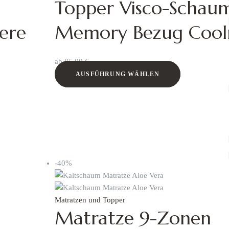
Topper Visco-Schau
ere
Memory Bezug Coo
ab
85,00
€
AUSFÜHRUNG WÄHLEN
-40%
Matratzen und Topper
Matratze 9-Zonen