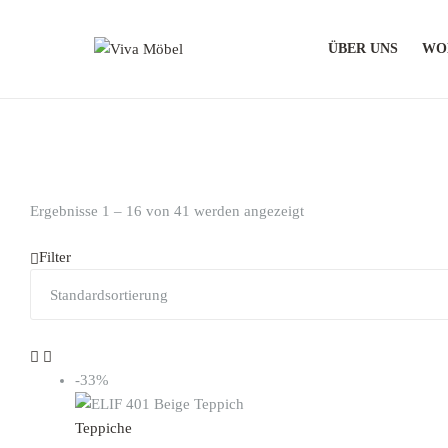
ÜBER UNS
WO
Viva
Möbel
Moderne
und
stilvolle
Ergebnisse 1 – 16 von 41 werden angezeigt
Möbel
Filter
-33%
Teppiche