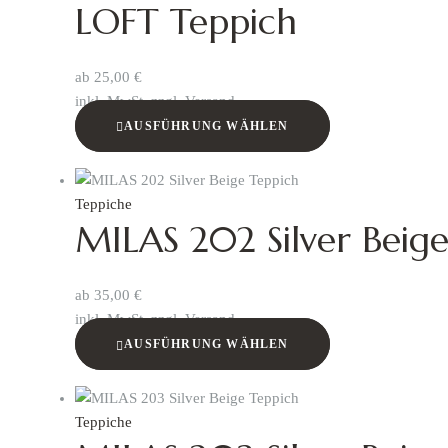
LOFT Teppich
ab
25,00
€
inkl. MwSt. zzgl. Versand
AUSFÜHRUNG WÄHLEN
Teppiche
MILAS 202 Silver Beig
ab
35,00
€
inkl. MwSt. zzgl. Versand
AUSFÜHRUNG WÄHLEN
Teppiche