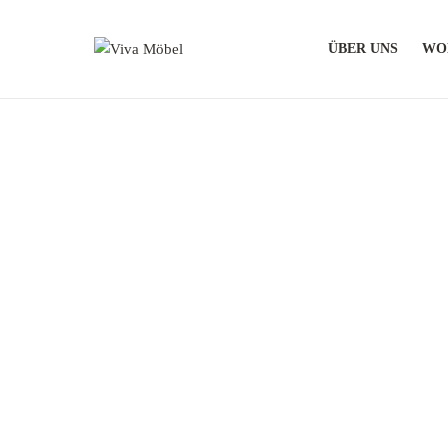
ÜBER UNS
WO
Viva
Möbel
Moderne
und
stilvolle
Möbel