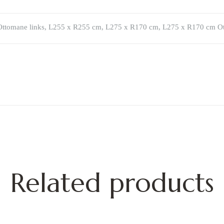
ttomane links, L255 x R255 cm, L275 x R170 cm, L275 x R170 cm Ot
Related products