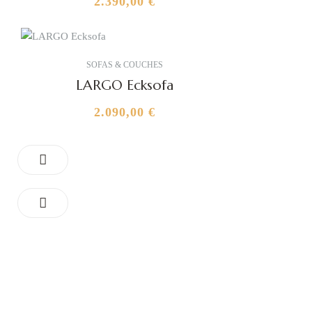
2.390,00
€
SOFAS & COUCHES
LARGO Ecksofa
2.090,00
€