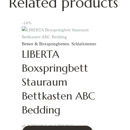
Related products
-14%
Betten & Boxspringbetten
,
Schlafzimmer
LIBERTA
Boxspringbett
Stauraum
Bettkasten ABC
Bedding
ab
2.399,00
€
ab
2.790,00
€