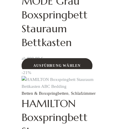
MODE Grau
Boxspringbett
Stauraum
Bettkasten
ab
890,00
€
AUSFÜHRUNG WÄHLEN
-21%
Betten & Boxspringbetten
,
Schlafzimmer
HAMILTON
Boxspringbett