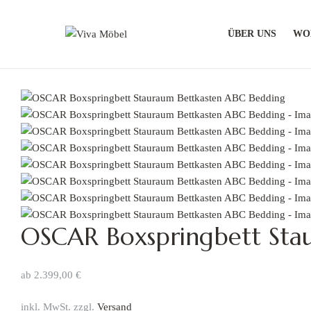
ÜBER UNS
WO
Viva
Möbel
Moderne
und
stilvolle
Möbel
OSCAR Boxspringbett Sta
ab
2.399,00
€
inkl. MwSt. zzgl.
Versand