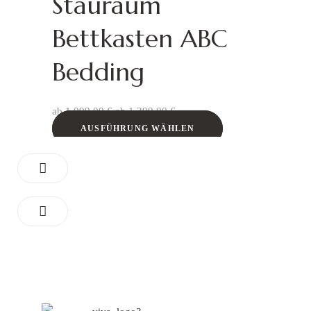
Stauraum
Bettkasten ABC
Bedding
ab
1.099,00
€
ab
1.399,00
€
AUSFÜHRUNG WÄHLEN