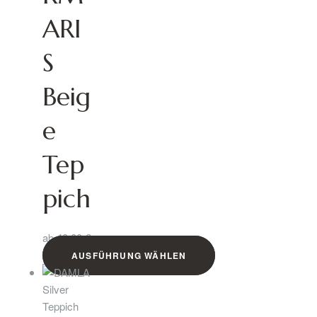
ARI
S
Beig
e
Tep
pich
ab
40,00
€
AUSFÜHRUNG WÄHLEN