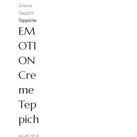
Teppiche
EM
OTI
ON
Cre
me
Tep
pich
ab
40,00
€