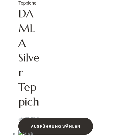
Teppiche
DA
ML
A
Silve
r
Tep
pich
ab
30,00
€
AUSFÜHRUNG WÄHLEN