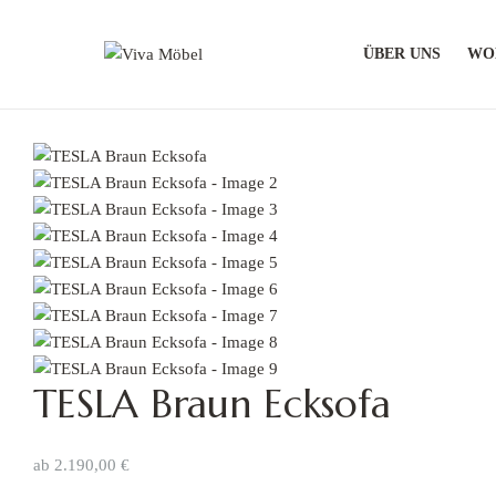
ÜBER UNS
WO
Viva
Möbel
Moderne
und
stilvolle
Möbel
TESLA Braun Ecksofa
ab
2.190,00
€