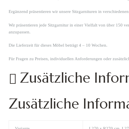
Ergänzend präsentieren wir unsere Sitzgarnituren in verschiedenen
Wir präsentieren jede Sitzgarnitur in einer Vielfalt von über 150 
anzupassen.
Die Lieferzeit für dieses Möbel beträgt 4 – 10 Wochen.
Für Fragen zu Preisen, individuellen Anforderungen oder zusätzli
Zusätzliche Info
Zusätzliche Inform
Variante
L270 x R270 cm, L27