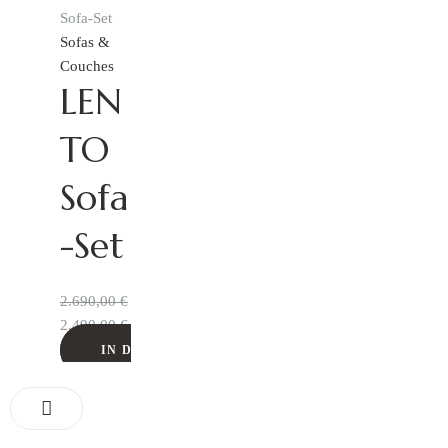
Sofas &
Couches
LEN
TO
Sofa
-Set
2.690,00
€
2.490,00
€
IN DEN WARENKORB