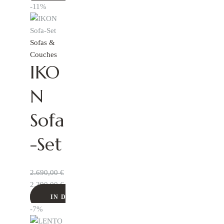
-11%
Sofas &
Couches
IKO
N
Sofa
-Set
2.690,00
€
2.390,00
€
IN DEN WARENKORB
-7%