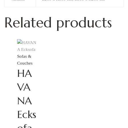
Related products
Sofas &
Couches
HA
VA
NA
Ecks